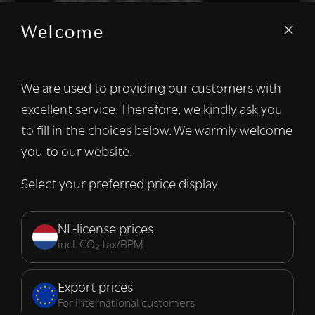
gebruik van cookies.
Welcome
We gebruiken cookies om inhoud en
advertenties te personaliseren en om ons
verkeer te analyseren. We delen ook
We are used to providing our customers with
informatie over uw gebruik van onze site
excellent service. Therefore, we kindly ask you
met onze advertentie- en analysepartners,
die deze kunnen combineren met andere
to fill in the choices below. We warmly welcome
informatie die u aan hen heeft verstrekt of
you to our website.
die zij hebben verzameld door uw gebruik
van hun diensten.
Lees verder
Select your preferred price display
Strikt
Prestatie
Targeting
noodzakelijk
NL-license prices
incl. CO₂ tax/BPM
Functioneel
Export prices
For international customers