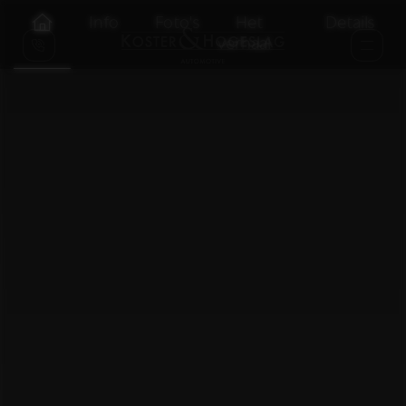
Info
Foto's
Het
Details
verhaal