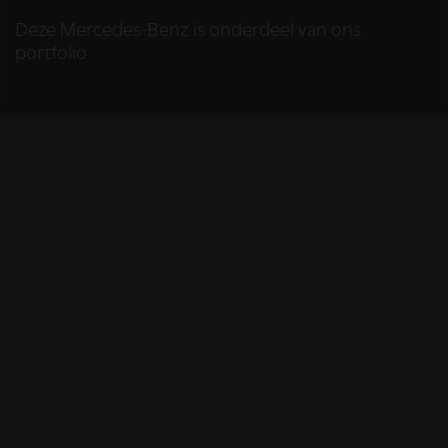
Deze Mercedes-Benz is onderdeel van ons
portfolio
HELAAS
Deze Mercedes-Benz
is niet meer
beschikbaar
De Mercedes-Benz die u bekijkt is helaas niet meer
beschikbaar, omdat we iemand anders blij