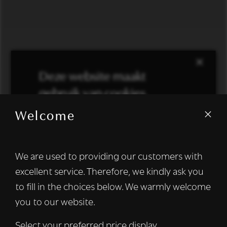
×
Deze website maakt
gebruik van cookies.
Welcome
We gebruiken cookies om inhoud en
advertenties te personaliseren en om ons
verkeer te analyseren. We delen ook
We are used to providing our customers with
informatie over uw gebruik van onze site
excellent service. Therefore, we kindly ask you
met onze advertentie- en analysepartners,
die deze kunnen combineren met andere
to fill in the choices below. We warmly welcome
informatie die u aan hen heeft verstrekt of
you to our website.
die zij hebben verzameld door uw gebruik
van hun diensten.
Lees verder
Select your preferred price display