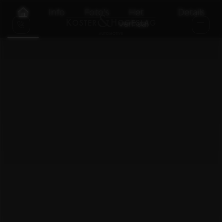
Info
Foto's
Het
Details
verhaal