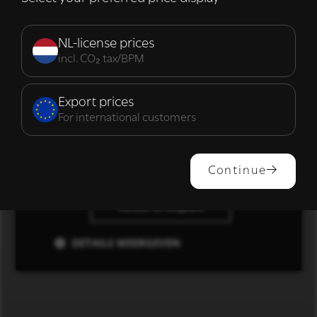
Strikt
Prestatie
Targeting
noodzakelijk
NL-license prices
incl. CO₂ tax/BPM
Functioneel
Export prices
For international customers
ALLES ACCEPTEREN
Continue
ALLES AFWIJZEN
DETAILS WEERGEVEN