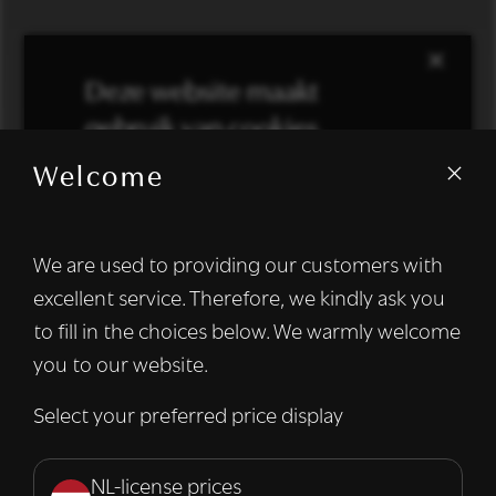
×
Deze website maakt
gebruik van cookies.
Welcome
We gebruiken cookies om inhoud en
advertenties te personaliseren en om ons
verkeer te analyseren. We delen ook
We are used to providing our customers with
informatie over uw gebruik van onze site
excellent service. Therefore, we kindly ask you
met onze advertentie- en analysepartners,
die deze kunnen combineren met andere
to fill in the choices below. We warmly welcome
informatie die u aan hen heeft verstrekt of
you to our website.
die zij hebben verzameld door uw gebruik
van hun diensten.
Lees verder
Select your preferred price display
Strikt
Prestatie
Targeting
noodzakelijk
NL-license prices