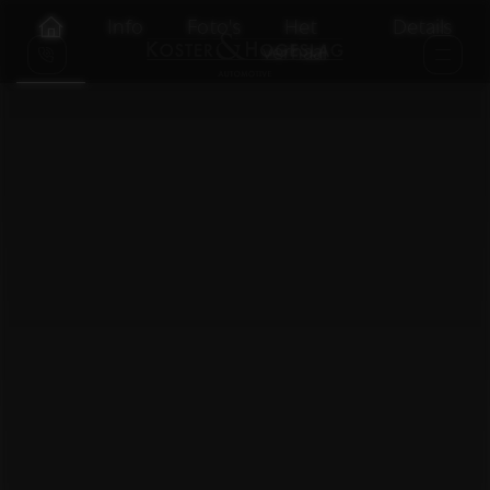
Info
Foto's
Het
Details
verhaal