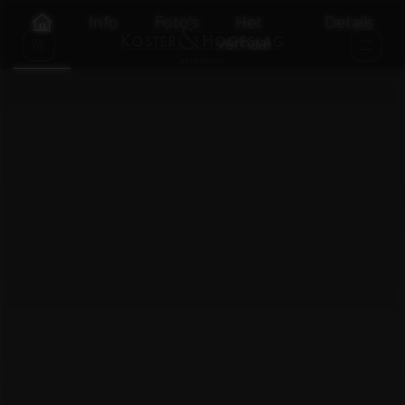
Info
Foto's
Het
Details
verhaal