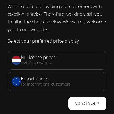
verkeer te analyseren. We delen ook
We are used to providing our customers with
informatie over uw gebruik van onze site
excellent service. Therefore, we kindly ask you
met onze advertentie- en analysepartners,
die deze kunnen combineren met andere
to fill in the choices below. We warmly welcome
informatie die u aan hen heeft verstrekt of
you to our website.
die zij hebben verzameld door uw gebruik
van hun diensten.
Lees verder
Select your preferred price display
Strikt
Prestatie
Targeting
noodzakelijk
NL-license prices
incl. CO₂ tax/BPM
Functioneel
Export prices
For international customers
ALLES ACCEPTEREN
Continue