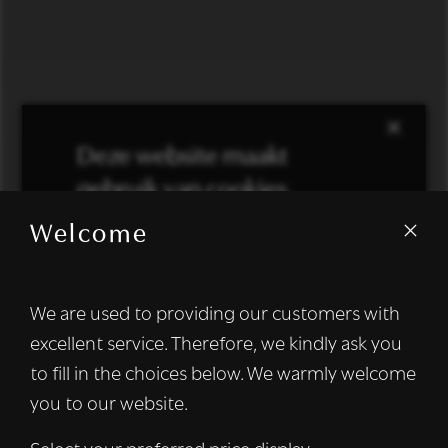
×
Deze website maakt
gebruik van cookies.
Welcome
We gebruiken cookies om inhoud en
advertenties te personaliseren en om ons
verkeer te analyseren. We delen ook
We are used to providing our customers with
informatie over uw gebruik van onze site
excellent service. Therefore, we kindly ask you
met onze advertentie- en analysepartners,
die deze kunnen combineren met andere
to fill in the choices below. We warmly welcome
informatie die u aan hen heeft verstrekt of
you to our website.
die zij hebben verzameld door uw gebruik
van hun diensten.
Lees verder