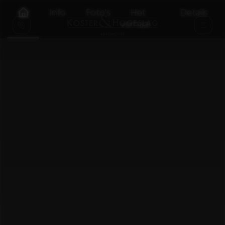
Info
Foto's
Het
Details
verhaal