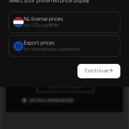
Select your preferred price display
Strikt
Prestatie
Targeting
noodzakelijk
NL-license prices
incl. CO₂ tax/BPM
Functioneel
Export prices
For international customers
ALLES ACCEPTEREN
Continue
ALLES AFWIJZEN
DETAILS WEERGEVEN