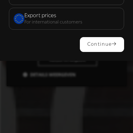
Functioneel
Export prices
For international customers
ALLES ACCEPTEREN
Continue
ALLES AFWIJZEN
DETAILS WEERGEVEN