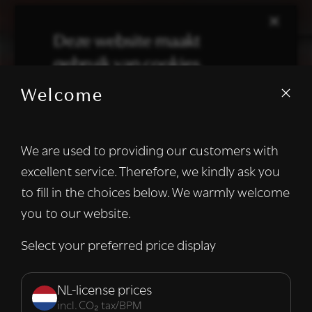
×
Deze website maakt
gebruik van cookies.
Welcome
We gebruiken cookies om inhoud en
advertenties te personaliseren en om ons
verkeer te analyseren. We delen ook
We are used to providing our customers with
informatie over uw gebruik van onze site
excellent service. Therefore, we kindly ask you
met onze advertentie- en analysepartners,
die deze kunnen combineren met andere
to fill in the choices below. We warmly welcome
informatie die u aan hen heeft verstrekt of
you to our website.
die zij hebben verzameld door uw gebruik
van hun diensten.
Lees verder
Select your preferred price display
Strikt
Prestatie
Targeting
noodzakelijk
NL-license prices
incl. CO₂ tax/BPM