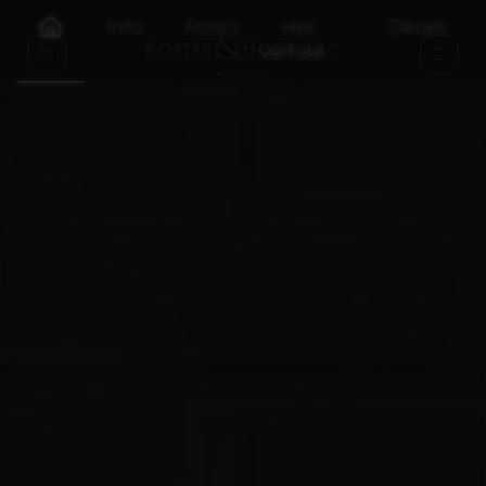
Info
Foto's
Het
Details
verhaal