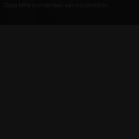
Deze MINI is onderdeel van ons portfolio
HELAAS
Deze MINI is niet
meer beschikbaar
De MINI die u bekijkt is helaas niet meer
beschikbaar, omdat we iemand anders blij
mochten maken met deze prachtige auto.
Gelukkig kunt u hieronder nog even nagenieten
van al het moois dat deze auto te bieden had.