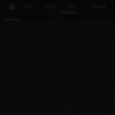
Info
Foto's
Het
Details
verhaal