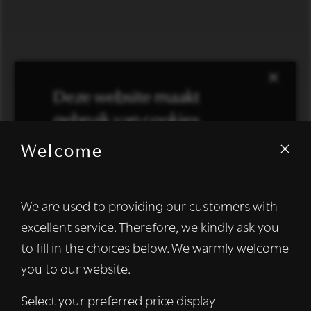
×
Deze website maakt
gebruik van cookies.
Welcome
We gebruiken cookies om inhoud en
advertenties te personaliseren en om ons
verkeer te analyseren. We delen ook
We are used to providing our customers with
informatie over uw gebruik van onze site
excellent service. Therefore, we kindly ask you
met onze advertentie- en analysepartners,
die deze kunnen combineren met andere
to fill in the choices below. We warmly welcome
informatie die u aan hen heeft verstrekt of
you to our website.
die zij hebben verzameld door uw gebruik
van hun diensten.
Lees verder
Select your preferred price display