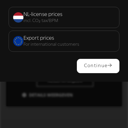
Strikt
Prestatie
Targeting
noodzakelijk
NL-license prices
incl. CO₂ tax/BPM
Functioneel
Export prices
For international customers
ALLES ACCEPTEREN
Continue
ALLES AFWIJZEN
DETAILS WEERGEVEN