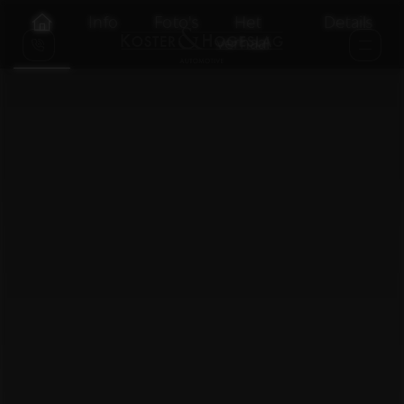
Info
Foto's
Het
Details
verhaal