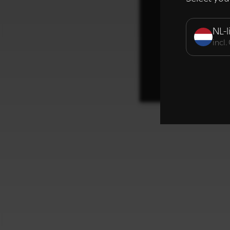
Strikt noodzak
NL-l
incl
DETAILS WE