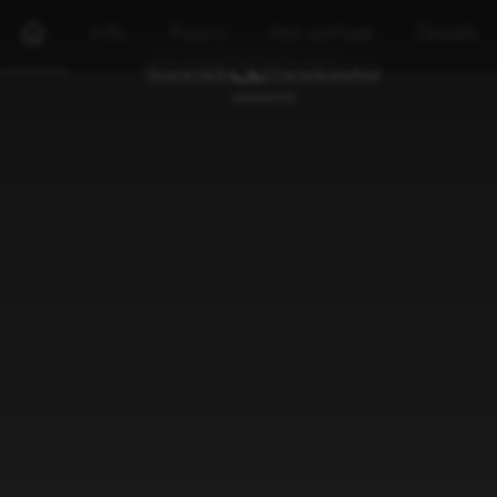
Info
Foto's
Het verhaal
Details