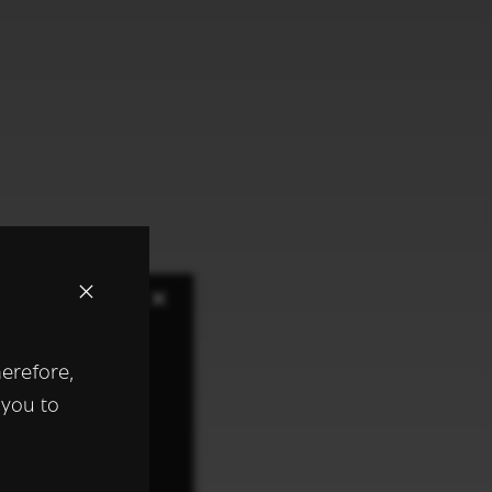
×
herefore,
keer te
 you to
tentie- en
 heeft verstrekt