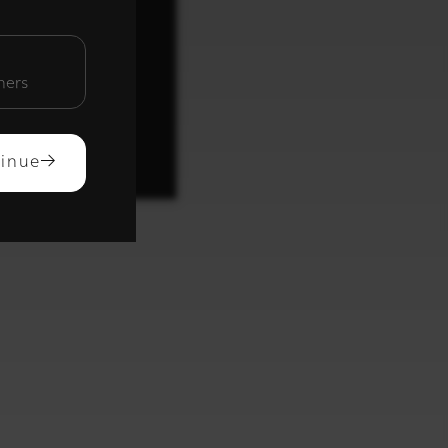
unctioneel
mers
ACCEPTEREN
inue