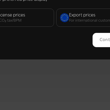
elijk
Prestatie
Targeting
F
icense prices
Export prices
. CO₂ tax/BPM
For international custo
ERGEVEN
ALLES AFWIJZEN
ALLES 
Cont