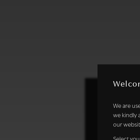
Welco
Deze websi
We are use
We gebruiken coo
we kindly 
analyseren. We de
our websit
analysepartners,
of die zij hebbe
Select you