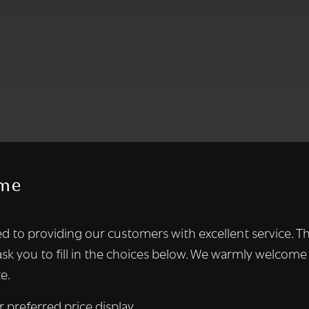
me
te maakt gebruik van cookies.
d to providing our customers with excellent service. T
kies om inhoud en advertenties te personaliseren en om ons ver
ask you to fill in the choices below. We warmly welcome
len ook informatie over uw gebruik van onze site met onze adver
e.
 die deze kunnen combineren met andere informatie die u aan hen
n verzameld door uw gebruik van hun diensten.
Lees verder
r preferred price display