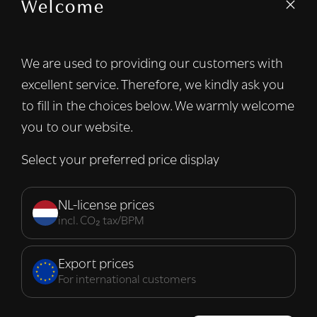
Welcome
We gebruiken cookies om inhoud en
advertenties te personaliseren en om ons
verkeer te analyseren. We delen ook
We are used to providing our customers with
informatie over uw gebruik van onze site
excellent service. Therefore, we kindly ask you
met onze advertentie- en analysepartners,
die deze kunnen combineren met andere
to fill in the choices below. We warmly welcome
informatie die u aan hen heeft verstrekt of
you to our website.
die zij hebben verzameld door uw gebruik
van hun diensten.
Lees verder
Select your preferred price display
Strikt
Prestatie
Targeting
noodzakelijk
NL-license prices
incl. CO₂ tax/BPM
Functioneel
Export prices
For international customers