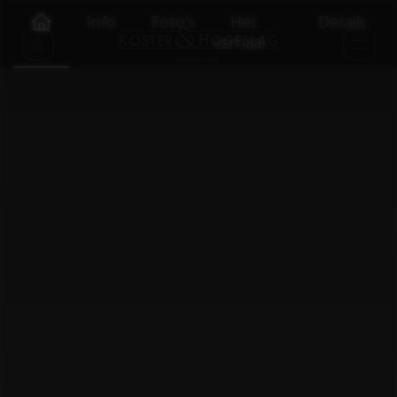
Info
Foto's
Het
Details
verhaal