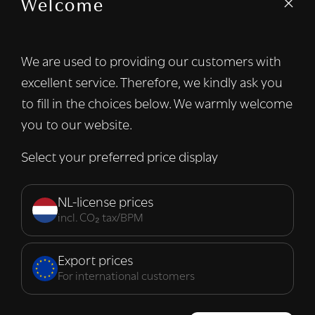
Welcome
We gebruiken cookies om inhoud en
advertenties te personaliseren en om ons
verkeer te analyseren. We delen ook
We are used to providing our customers with
informatie over uw gebruik van onze site
excellent service. Therefore, we kindly ask you
met onze advertentie- en analysepartners,
die deze kunnen combineren met andere
to fill in the choices below. We warmly welcome
informatie die u aan hen heeft verstrekt of
you to our website.
die zij hebben verzameld door uw gebruik
van hun diensten.
Lees verder
Select your preferred price display
Strikt
Prestatie
Targeting
noodzakelijk
NL-license prices
incl. CO₂ tax/BPM
Functioneel
Export prices
For international customers