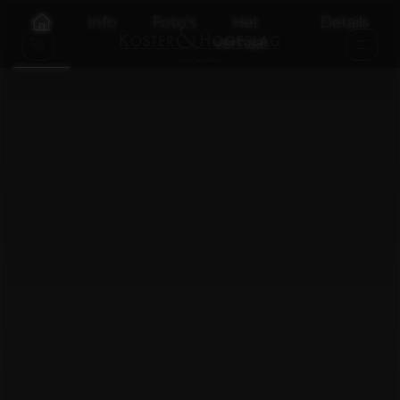
Info
Foto's
Het
Details
verhaal