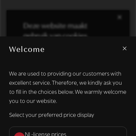
×
Deze website maakt
gebruik van cookies.
Welcome
We gebruiken cookies om inhoud en
advertenties te personaliseren en om ons
verkeer te analyseren. We delen ook
We are used to providing our customers with
informatie over uw gebruik van onze site
excellent service. Therefore, we kindly ask you
met onze advertentie- en analysepartners,
die deze kunnen combineren met andere
to fill in the choices below. We warmly welcome
informatie die u aan hen heeft verstrekt of
you to our website.
die zij hebben verzameld door uw gebruik
van hun diensten.
Lees verder
Select your preferred price display
Strikt
Prestatie
Targeting
noodzakelijk
NL-license prices