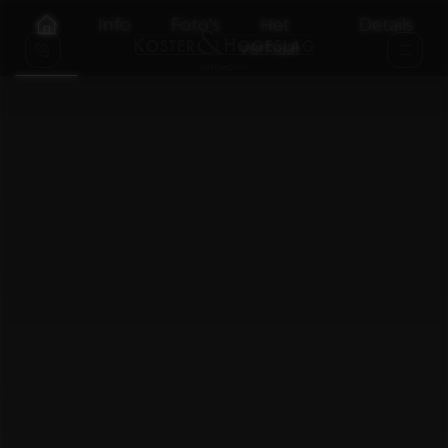
Info
Foto's
Het
Details
verhaal