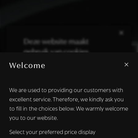
×
Deze website maakt
gebruik van cookies.
Welcome
We gebruiken cookies om inhoud en
advertenties te personaliseren en om ons
verkeer te analyseren. We delen ook
We are used to providing our customers with
informatie over uw gebruik van onze site
excellent service. Therefore, we kindly ask you
met onze advertentie- en analysepartners,
die deze kunnen combineren met andere
to fill in the choices below. We warmly welcome
informatie die u aan hen heeft verstrekt of
you to our website.
die zij hebben verzameld door uw gebruik
van hun diensten.
Lees verder
Select your preferred price display