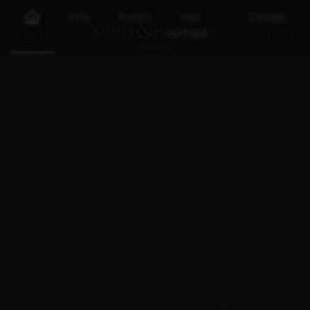
Info
Foto's
Het
Details
verhaal