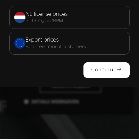
Strikt
Prestatie
Targeting
noodzakelijk
NL-license prices
incl. CO₂ tax/BPM
Functioneel
Export prices
For international customers
ALLES ACCEPTEREN
Continue
ALLES AFWIJZEN
DETAILS WEERGEVEN