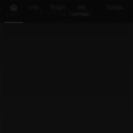
Info
Foto's
Het
Details
verhaal