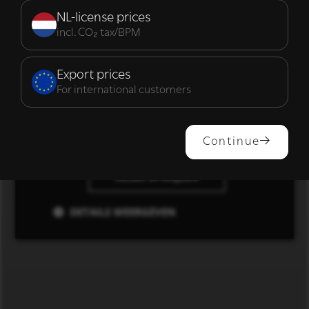
noodzakelijk
NL-license prices
incl. CO₂ tax/BPM
Functioneel
Export prices
For international customers
ALLES ACCEPTEREN
Continue
ALLES AFWIJZEN
DETAILS WEERGEVEN