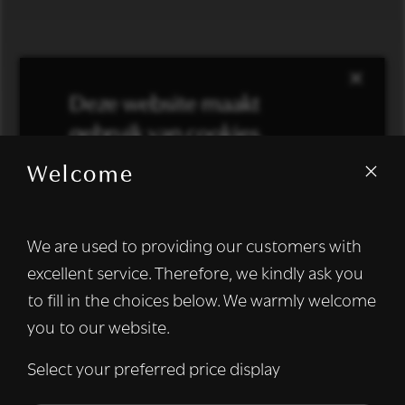
×
Deze website maakt
gebruik van cookies.
Welcome
We gebruiken cookies om inhoud en
advertenties te personaliseren en om ons
verkeer te analyseren. We delen ook
We are used to providing our customers with
informatie over uw gebruik van onze site
excellent service. Therefore, we kindly ask you
met onze advertentie- en analysepartners,
die deze kunnen combineren met andere
to fill in the choices below. We warmly welcome
informatie die u aan hen heeft verstrekt of
you to our website.
die zij hebben verzameld door uw gebruik
van hun diensten.
Lees verder
Select your preferred price display
Strikt
Prestatie
Targeting