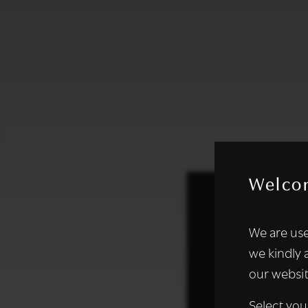
Welco
Deze websi
We are use
We gebruiken coo
we kindly 
analyseren. We de
our websit
analysepartners,
of die zij hebbe
Select you