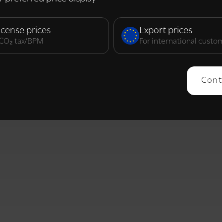
elijk
Prestatie
Targeting
F
icense prices
Export prices
. CO₂ tax/BPM
For international custo
ERGEVEN
ALLES AFWIJZEN
ALLES 
Cont