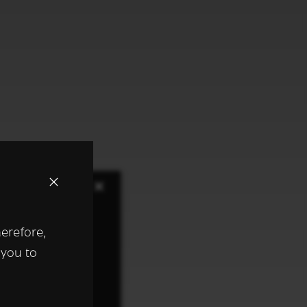
×
herefore,
keer te
 you to
tentie- en
 heeft verstrekt