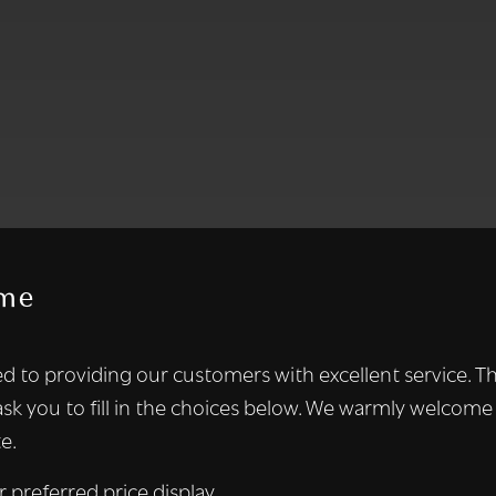
me
te maakt gebruik van cookies.
d to providing our customers with excellent service. T
kies om inhoud en advertenties te personaliseren en om ons ver
ask you to fill in the choices below. We warmly welcome
len ook informatie over uw gebruik van onze site met onze adver
e.
 die deze kunnen combineren met andere informatie die u aan hen
n verzameld door uw gebruik van hun diensten.
Lees verder
r preferred price display