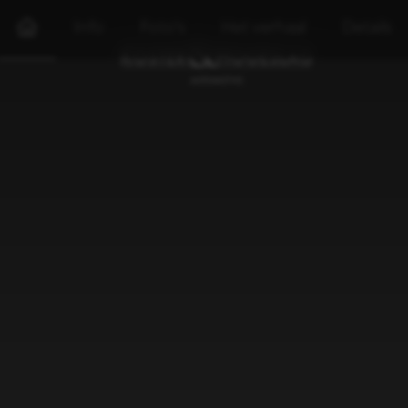
Info
Foto's
Het verhaal
Details