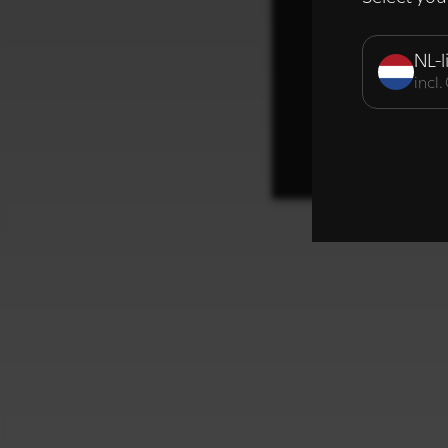
Strikt noodzak
NL-l
incl
DETAILS WE