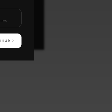
unctioneel
mers
ACCEPTEREN
inue