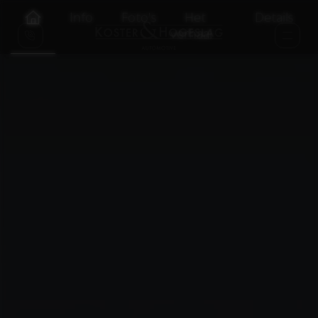
Info
Foto's
Het
Details
verhaal