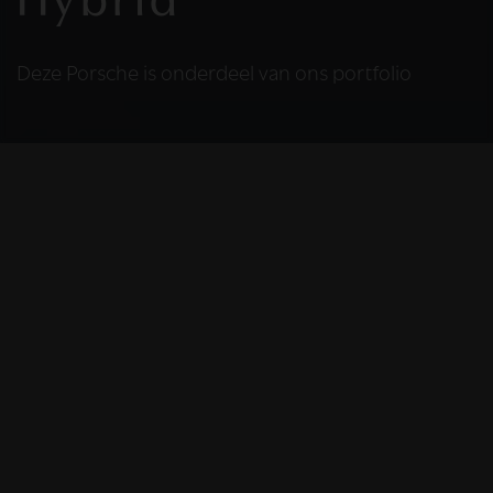
Hybrid
Deze Porsche is onderdeel van ons portfolio
HELAAS
Deze Porsche is niet
meer beschikbaar
De Porsche die u bekijkt is helaas niet meer
beschikbaar, omdat we iemand anders blij
mochten maken met deze prachtige auto.