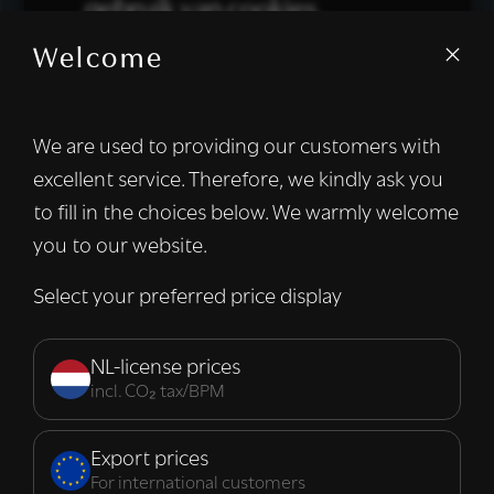
gebruik van cookies.
Welcome
We gebruiken cookies om inhoud en
advertenties te personaliseren en om ons
verkeer te analyseren. We delen ook
We are used to providing our customers with
informatie over uw gebruik van onze site
excellent service. Therefore, we kindly ask you
met onze advertentie- en analysepartners,
die deze kunnen combineren met andere
to fill in the choices below. We warmly welcome
informatie die u aan hen heeft verstrekt of
you to our website.
die zij hebben verzameld door uw gebruik
van hun diensten.
Lees verder
Select your preferred price display
Strikt
Prestatie
Targeting
noodzakelijk
NL-license prices
incl. CO₂ tax/BPM
Functioneel
Export prices
For international customers