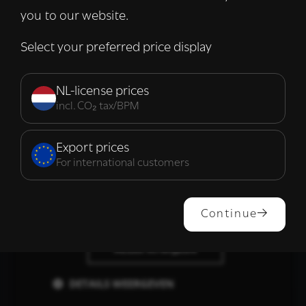
informatie die u aan hen heeft verstrekt of
you to our website.
die zij hebben verzameld door uw gebruik
van hun diensten.
Lees verder
Select your preferred price display
Strikt
Prestatie
Targeting
noodzakelijk
NL-license prices
incl. CO₂ tax/BPM
Functioneel
Export prices
For international customers
ALLES ACCEPTEREN
Continue
ALLES AFWIJZEN
DETAILS WEERGEVEN