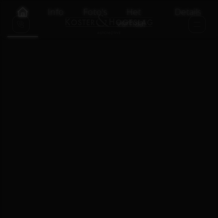
Info
Foto's
Het
Details
verhaal