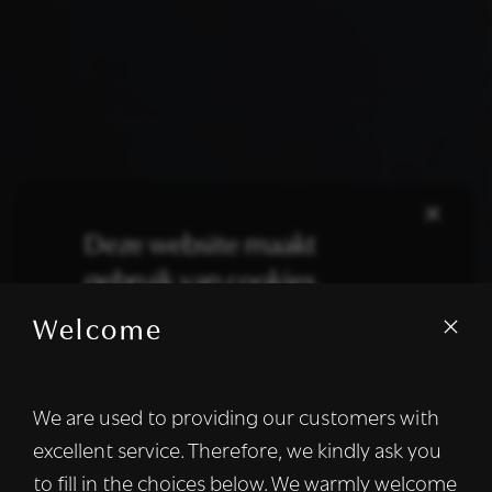
×
Deze website maakt
gebruik van cookies.
Welcome
We gebruiken cookies om inhoud en
advertenties te personaliseren en om ons
verkeer te analyseren. We delen ook
We are used to providing our customers with
informatie over uw gebruik van onze site
excellent service. Therefore, we kindly ask you
met onze advertentie- en analysepartners,
die deze kunnen combineren met andere
to fill in the choices below. We warmly welcome