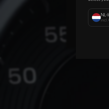
Strikt noodzak
NL-l
incl
DETAILS WE