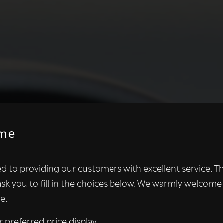
me
te maakt gebruik van cookies.
d to providing our customers with excellent service. T
kies om inhoud en advertenties te personaliseren en om ons ver
ask you to fill in the choices below. We warmly welcome
len ook informatie over uw gebruik van onze site met onze adver
e.
 die deze kunnen combineren met andere informatie die u aan hen
n verzameld door uw gebruik van hun diensten.
Lees verder
r preferred price display