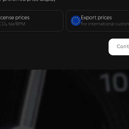
elijk
Prestatie
Targeting
F
icense prices
Export prices
. CO₂ tax/BPM
For international custo
ERGEVEN
ALLES AFWIJZEN
ALLES 
Cont