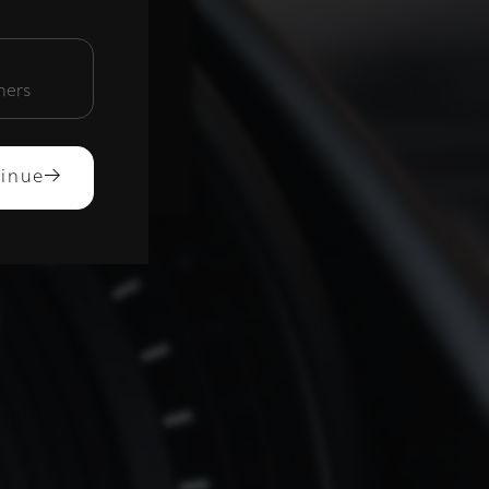
unctioneel
mers
ACCEPTEREN
inue