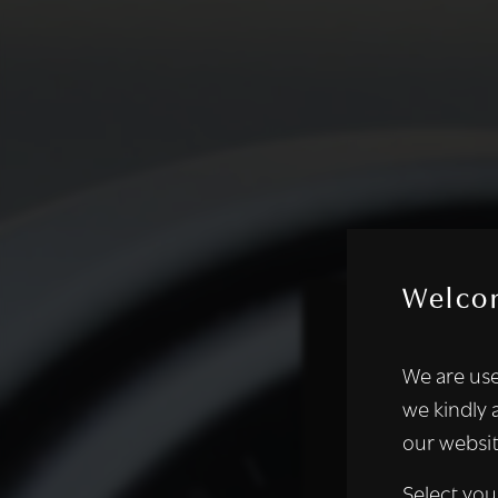
Welco
Deze websi
We are use
We gebruiken coo
we kindly 
analyseren. We de
our websit
analysepartners,
of die zij hebbe
Select you