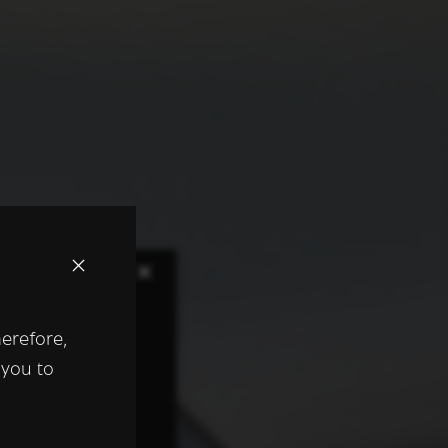
×
herefore,
keer te
 you to
tentie- en
 heeft verstrekt