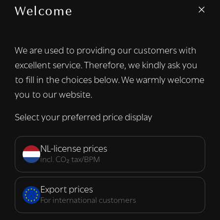
Welcome
We gebruiken cookies om inhoud en
advertenties te personaliseren en om ons
verkeer te analyseren. We delen ook
We are used to providing our customers with
informatie over uw gebruik van onze site
excellent service. Therefore, we kindly ask you
met onze advertentie- en analysepartners,
die deze kunnen combineren met andere
to fill in the choices below. We warmly welcome
informatie die u aan hen heeft verstrekt of
you to our website.
die zij hebben verzameld door uw gebruik
van hun diensten.
Lees verder
Select your preferred price display
Strikt
Prestatie
Targeting
noodzakelijk
NL-license prices
incl. CO₂ tax/BPM
Functioneel
Export prices
For international customers