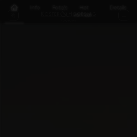
Info
Foto's
Het
Details
verhaal