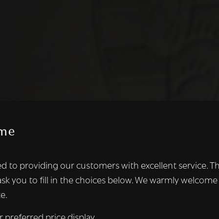
me
te maakt gebruik van cookies.
d to providing our customers with excellent service. T
kies om inhoud en advertenties te personaliseren en om ons ver
ask you to fill in the choices below. We warmly welcome
len ook informatie over uw gebruik van onze site met onze adver
e.
 die deze kunnen combineren met andere informatie die u aan hen
n verzameld door uw gebruik van hun diensten.
Lees verder
r preferred price display