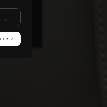
unctioneel
mers
ACCEPTEREN
inue