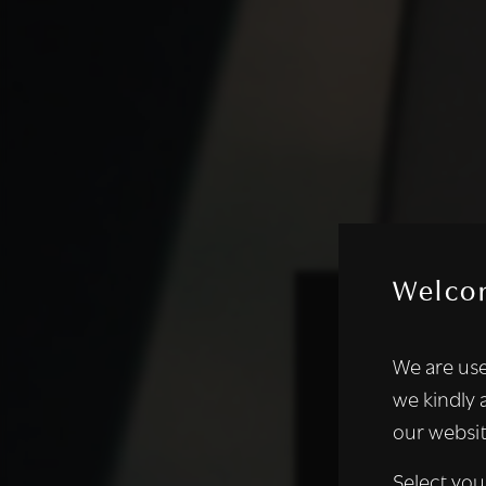
Welco
Deze websi
We are use
We gebruiken coo
we kindly 
analyseren. We de
our websit
analysepartners,
of die zij hebbe
Select you