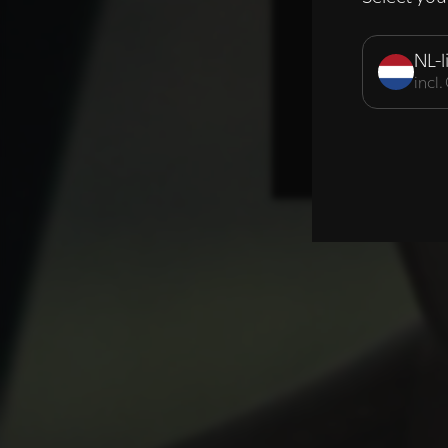
Strikt noodzak
NL-l
incl
DETAILS WE