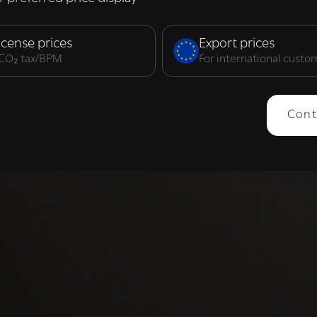
elijk
Prestatie
Targeting
F
icense prices
Export prices
. CO₂ tax/BPM
For international custo
ERGEVEN
ALLES AFWIJZEN
ALLES 
Cont