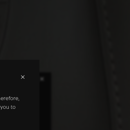
×
herefore,
keer te
 you to
tentie- en
 heeft verstrekt