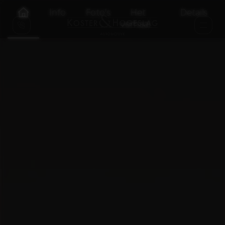
Info
Foto's
Het
Details
verhaal