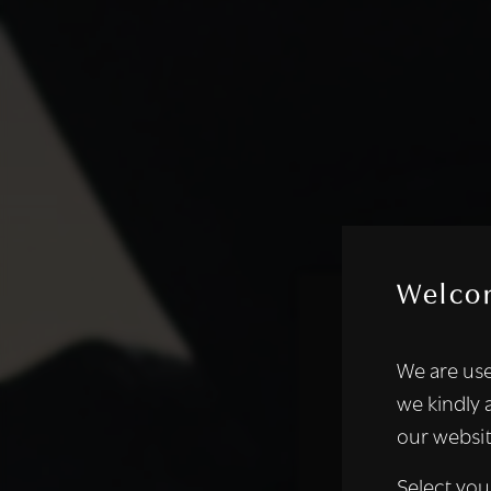
Welco
Deze websi
We are use
We gebruiken coo
we kindly 
analyseren. We de
our websit
analysepartners,
of die zij hebbe
Select you