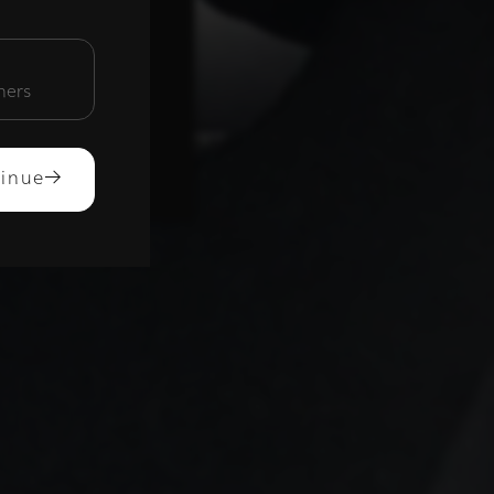
unctioneel
mers
ACCEPTEREN
inue