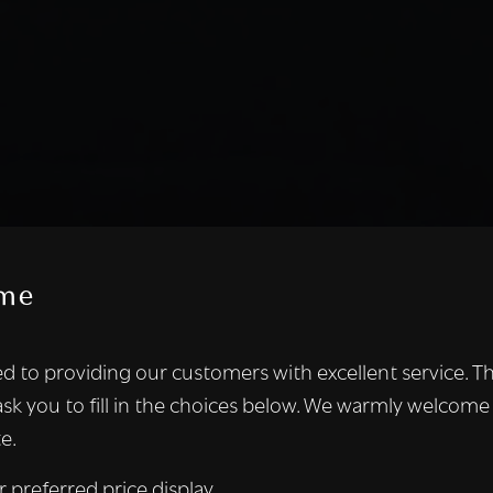
me
te maakt gebruik van cookies.
d to providing our customers with excellent service. T
kies om inhoud en advertenties te personaliseren en om ons ver
ask you to fill in the choices below. We warmly welcome
len ook informatie over uw gebruik van onze site met onze adver
e.
 die deze kunnen combineren met andere informatie die u aan hen
n verzameld door uw gebruik van hun diensten.
Lees verder
r preferred price display