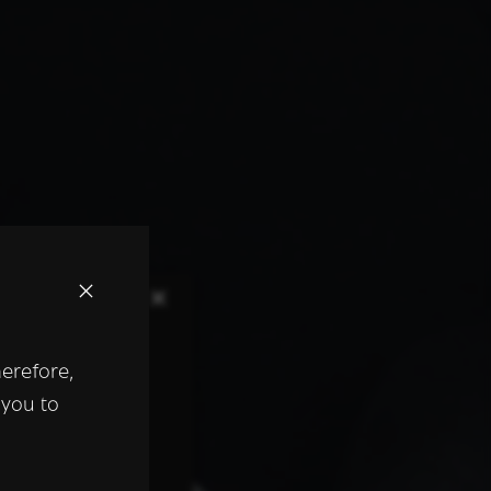
×
herefore,
keer te
 you to
tentie- en
 heeft verstrekt