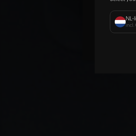
Strikt noodzak
NL-l
incl
DETAILS WE