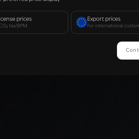
elijk
Prestatie
Targeting
F
icense prices
Export prices
. CO₂ tax/BPM
For international custo
ERGEVEN
ALLES AFWIJZEN
ALLES 
Cont