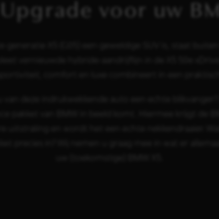
 Upgrade voor uw B
 generatie X5 (G05) een geweldige SUV is, staat buiten
et vernieuwde hybride-aandrijflijn in de X5 50e xDrive
sportiviteit, comfort en luxe combineert in een praktis
 van deze indrukwekkende auto een echte blikvanger? 
ce pakket van BMW in beeld komt. Hiermee krijgt de 
e uitstraling en wordt het een echte nekkendraaier. W
et precies in? Wij nemen u graag mee in wat er allemaal
uw (toekomstige) BMW X5.