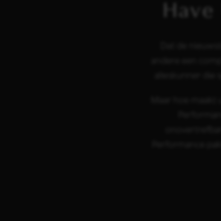
Have
Dat de nieuwste
andere een comple
alleskunner die 
Maar hoe maakt u
Performan
onovertrefbar
Performance pakk