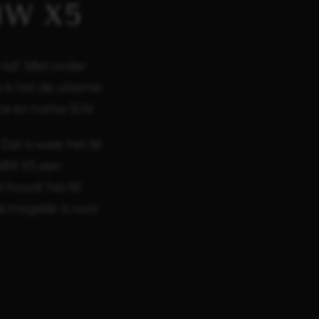
MW X5
 kijf. Met onder
 is het de ultieme
che en ruime SUV.
Dat is waar het M
BMW X5 een
at houdt het M
 mogelijk is voor