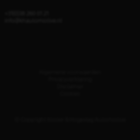
+31(0)38 260 01 21
info@khautomotive.nl
Algemene voorwaarden
Privacyverklaring
Disclaimer
Cookies
© Copyright Koster & Hogeslag Automotive