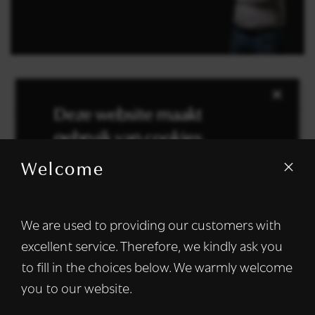
×
Deze website maakt
gebruik van cookies.
Deel dit artikel
Welcome
We gebruiken cookies om inhoud en
advertenties te personaliseren en om ons
verkeer te analyseren. We delen ook
We are used to providing our customers with
informatie over uw gebruik van onze site
Terug naar overzicht
excellent service. Therefore, we kindly ask you
met onze advertentie- en analysepartners,
die deze kunnen combineren met andere
to fill in the choices below. We warmly welcome
informatie die u aan hen heeft verstrekt of
you to our website.
die zij hebben verzameld door uw gebruik