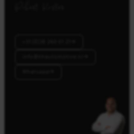
Robert Koster
+31 (0)38 260 01 21
info@khautomotive.nl
Whatsapp