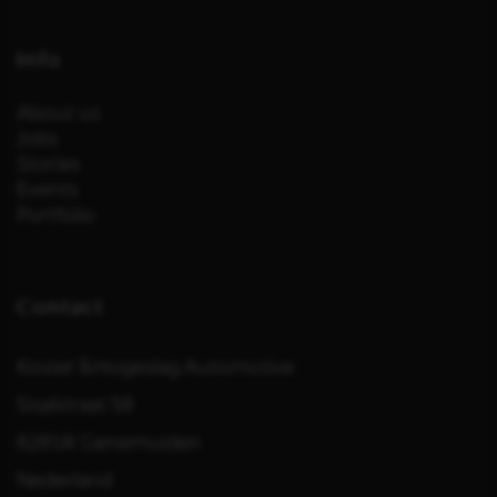
Info
About us
Jobs
Stories
Events
Portfolio
Contact
Koster & Hogeslag Automotive
Sisalstraat 58
8281JK Genemuiden
Nederland