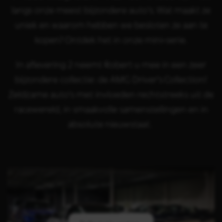
langs onze meest bijzondere auto’s. Wat maakt ze
uniek en waarom hebben we besloten ze aan te
kopen? Ontdek het in onze mini‑serie.
In aflevering 2 neemt Robert u mee in een zeer
bijzondere collectie: de AMG Driver's Collection!
Zeldzame auto's met invloeden rechtstreeks uit de
racewereld, in smaakvolle samenstellingen en in
absolute nieuwstaat.