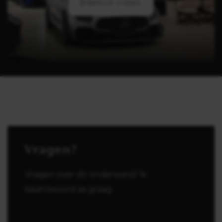
Bekijk video
Vragen?
Vragen over dit onderwerp? Ik
beantwoord ze graag.