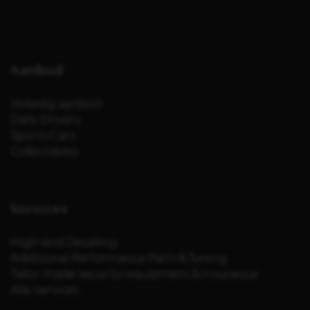
Aanbod
Volledig aanbod
Daily Drivers
Sports Cars
Collectables
Services
High-end Detailing
Additional Performance Parts & Tuning
Tailor made security equipment & Insurance
Alle services