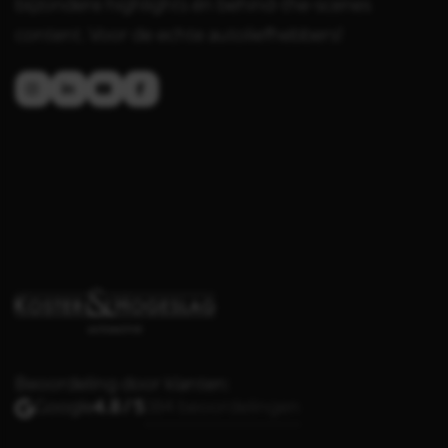
bijzondere highlights én behind-the-scenes
content. Voor de echte autoliefhebbers!
Beoordeling door klanten:
Google
4.8 / 5
384 beoordelingen