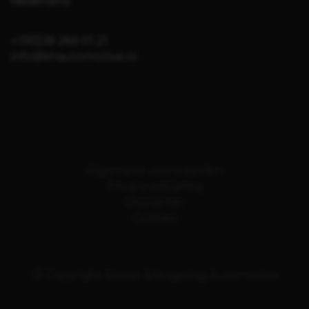
Nederland
+31(0)38 260 01 21
info@khautomotive.nl
Algemene voorwaarden
Privacyverklaring
Disclaimer
Cookies
© Copyright Koster & Hogeslag Automotive