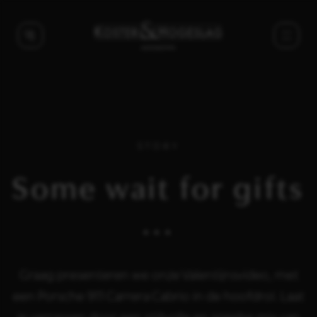
STORY
Some wait for gifts
...
Graag presenteren we onze Valentijnsvideo, met
een Porsche 911 Carrera Cabrio in de hoofdrol. Laat