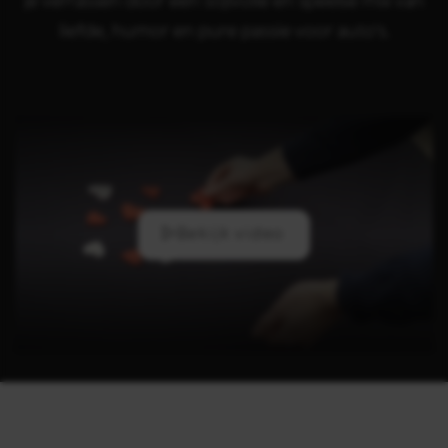
je verrassen door een stijlvolle en speelse mix van
liefde, humor en pure passie voor auto's.
Bekijk video