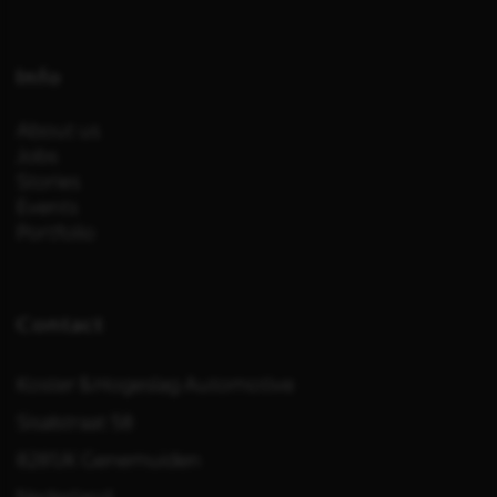
Info
About us
Jobs
Stories
Events
Portfolio
Contact
Koster & Hogeslag Automotive
Sisalstraat 58
8281JK Genemuiden