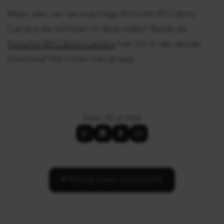
Meer zien van de prachtige Porsche 911 Cabrio
Carrera die schittert in deze video? Bekijk de
Porsche 911 Cabrio Carrera
hier tot in alle details.
Interesse? We horen het graag!
Deel dit artikel
Terug naar overzicht