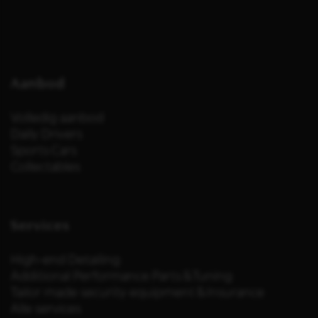
Aanbod
Volledig aanbod
Daily Drivers
Sports Cars
Collectables
Services
High-end Detailing
Additional Performance Parts & Tuning
Tailor made security equipment & Insurance
Alle services