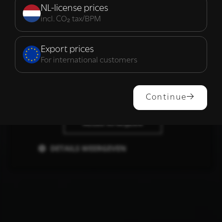
noodzakelijk
NL-license prices
incl. CO₂ tax/BPM
Functioneel
Export prices
For international customers
ALLES ACCEPTEREN
Continue
ALLES AFWIJZEN
DETAILS WEERGEVEN