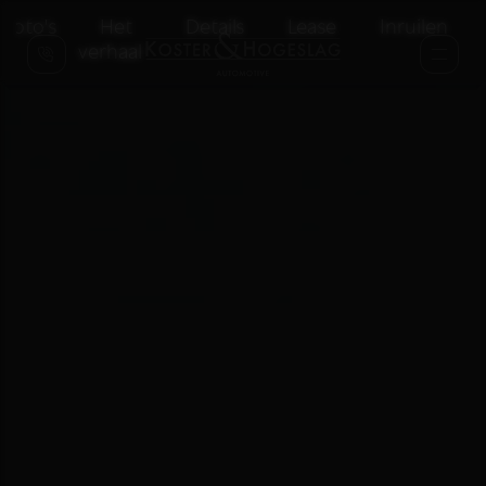
Foto's
Het
Details
Lease
Inruilen
verhaal