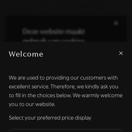
×
Deze website maakt
gebruik van cookies.
Welcome
We gebruiken cookies om inhoud en
advertenties te personaliseren en om ons
verkeer te analyseren. We delen ook
We are used to providing our customers with
informatie over uw gebruik van onze site
excellent service. Therefore, we kindly ask you
met onze advertentie- en analysepartners,
die deze kunnen combineren met andere
to fill in the choices below. We warmly welcome
informatie die u aan hen heeft verstrekt of
you to our website.
die zij hebben verzameld door uw gebruik
van hun diensten.
Lees verder
Select your preferred price display
Strikt
Prestatie
Targeting