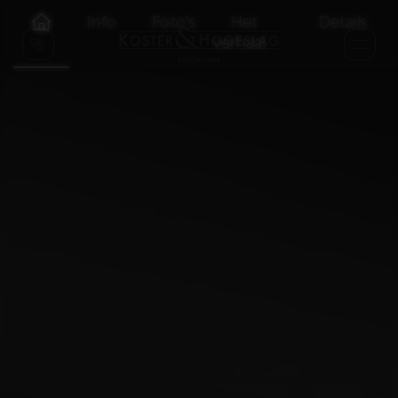
Info
Foto's
Het
Details
verhaal