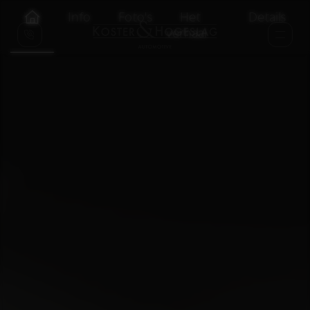
Info
Foto's
Het
Details
verhaal