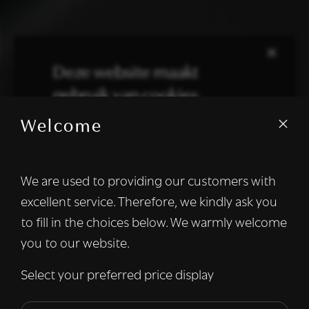
×
Deze website maakt
gebruik van cookies.
Welcome
We gebruiken cookies om inhoud en
advertenties te personaliseren en om ons
verkeer te analyseren. We delen ook
We are used to providing our customers with
informatie over uw gebruik van onze site
excellent service. Therefore, we kindly ask you
met onze advertentie- en analysepartners,
die deze kunnen combineren met andere
to fill in the choices below. We warmly welcome
informatie die u aan hen heeft verstrekt of
you to our website.
die zij hebben verzameld door uw gebruik
van hun diensten.
Lees verder
Select your preferred price display
Strikt
Prestatie
Targeting