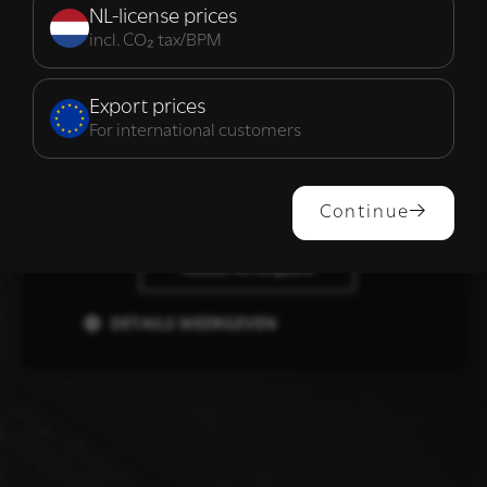
noodzakelijk
NL-license prices
incl. CO₂ tax/BPM
Functioneel
Export prices
For international customers
ALLES ACCEPTEREN
Continue
ALLES AFWIJZEN
DETAILS WEERGEVEN