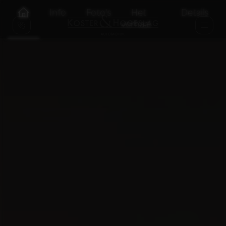
Info
Foto's
Het
Details
verhaal