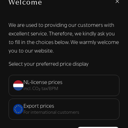
Welcome
We gebruiken cookies om inhoud en
advertenties te personaliseren en om ons
verkeer te analyseren. We delen ook
We are used to providing our customers with
informatie over uw gebruik van onze site
excellent service. Therefore, we kindly ask you
met onze advertentie- en analysepartners,
die deze kunnen combineren met andere
to fill in the choices below. We warmly welcome
informatie die u aan hen heeft verstrekt of
you to our website.
die zij hebben verzameld door uw gebruik
van hun diensten.
Lees verder
Select your preferred price display
Strikt
Prestatie
Targeting
noodzakelijk
NL-license prices
incl. CO₂ tax/BPM
Functioneel
Export prices
For international customers