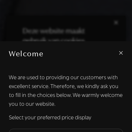
×
Deze website maakt
gebruik van cookies.
Welcome
We gebruiken cookies om inhoud en
advertenties te personaliseren en om ons
verkeer te analyseren. We delen ook
We are used to providing our customers with
informatie over uw gebruik van onze site
excellent service. Therefore, we kindly ask you
met onze advertentie- en analysepartners,
die deze kunnen combineren met andere
to fill in the choices below. We warmly welcome
informatie die u aan hen heeft verstrekt of
you to our website.
die zij hebben verzameld door uw gebruik
van hun diensten.
Lees verder
Select your preferred price display
Strikt
Prestatie
Targeting