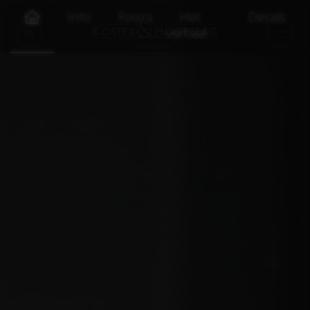
Info
Foto's
Het
Details
verhaal