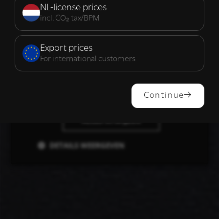
noodzakelijk
NL-license prices
incl. CO₂ tax/BPM
Functioneel
Export prices
For international customers
ALLES ACCEPTEREN
Continue
ALLES AFWIJZEN
DETAILS WEERGEVEN