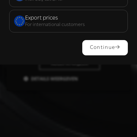
Functioneel
Export prices
For international customers
ALLES ACCEPTEREN
Continue
ALLES AFWIJZEN
DETAILS WEERGEVEN