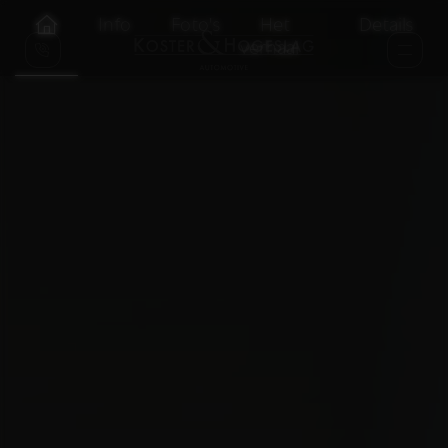
Info
Foto's
Het
Details
verhaal