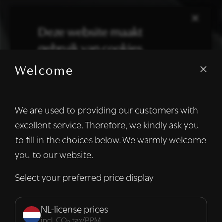
×
Deze website maakt
gebruik van cookies.
Welcome
We gebruiken cookies om inhoud en
advertenties te personaliseren en om ons
verkeer te analyseren. We delen ook
We are used to providing our customers with
informatie over uw gebruik van onze site
excellent service. Therefore, we kindly ask you
met onze advertentie- en analysepartners,
die deze kunnen combineren met andere
to fill in the choices below. We warmly welcome
informatie die u aan hen heeft verstrekt of
you to our website.
die zij hebben verzameld door uw gebruik
van hun diensten.
Lees verder
Select your preferred price display
Strikt
Prestatie
Targeting
noodzakelijk
NL-license prices
incl. CO₂ tax/BPM