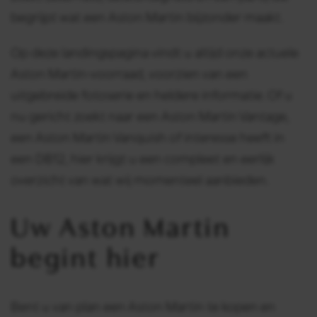
begrijpt wat een Aston Martin bijzonder maakt.
Op deze landingspagina vindt u altijd onze actuele
Aston Martin-voorraad, voorzien van een
uitgebreide fotoserie en heldere informatie. Of u
nu gericht zoekt naar een Aston Martin Vantage,
een Aston Martin Vanquish of interesse heeft in
een DB12, hier krijgt u een compleet en eerlijk
overzicht van wat wij momenteel aanbieden.
Uw Aston Martin
begint hier
Bent u van plan een Aston Martin te kopen en