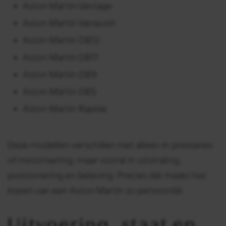
Aston Martin Vantage
Aston Martin Vanquish
Aston Martin DB12
Aston Martin DB11
Aston Martin DB9
Aston Martin DBS
Aston Martin Rapide
Deze modellen verschillen niet alleen in prestaties
of motorisering, maar vooral in uitstraling,
positionering en beleving. Precies dát maakt het
kopen van een Aston Martin zo persoonlijk.
Uitvoering, staat en