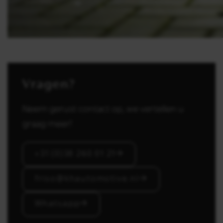
Vragen?
Neem gerust contact op, we vertellen u
graag meer!
+31 (0)38 260 01 21
friso@khautomotive.nl
Whatsapp