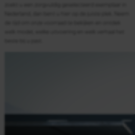
zoekt u een zorgvuldig geselecteerd exemplaar in
Nederland, dan bent u hier op de juiste plek. Neem
de tijd om onze voorraad te bekijken en ontdek
welk model, welke uitvoering en welk verhaal het
beste bij u past.