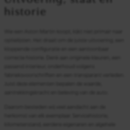
historie
Wie een Aston Martin koopt, kijkt niet primair naar
optielijsten. Het draait om de juiste uitvoering, een
kloppende configuratie en een aantoonbaar
correcte historie. Denk aan originele kleuren, een
passend interieur, onderhoud volgens
fabrieksvoorschriften en een transparant verleden.
Juist deze elementen bepalen de waarde,
aantrekkingskracht en beleving van de auto.
Daarom besteden wij veel aandacht aan de
herkomst van elk exemplaar. Servicehistorie,
kilometerstand, eerdere eigenaren en algehele