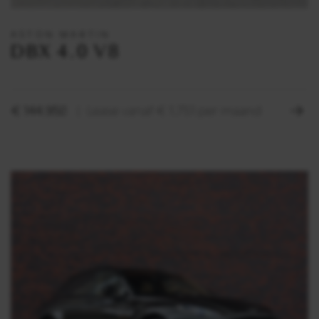
ASTON MARTIN
DBX 4.0 V8
TRANSPARANT
Kloppende
€ 144.950
Lease vanaf € 1.751 per maand
onderhoudshistorie