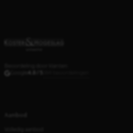
Beoordeling door klanten:
Google
4.8 / 5
384 beoordelingen
Aanbod
Volledig aanbod