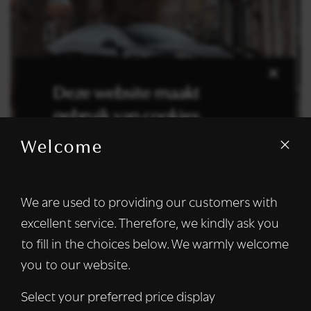
×
Deze website maakt
gebruik van cookies.
Welcome
ASTON MARTIN
We gebruiken cookies om inhoud en
Rapide 6.0 V12 S
advertenties te personaliseren en om ons
verkeer te analyseren. We delen ook
We are used to providing our customers with
informatie over uw gebruik van onze site
excellent service. Therefore, we kindly ask you
met onze advertentie- en analysepartners,
€ 94.950
die deze kunnen combineren met andere
to fill in the choices below. We warmly welcome
informatie die u aan hen heeft verstrekt of
you to our website.
die zij hebben verzameld door uw gebruik
van hun diensten.
Lees verder
Select your preferred price display