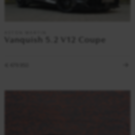
ASTON MARTIN
Vanquish 5.2 V12 Coupe
BRITS VAKMANSCHAP
De mooiste uitvoeringen, in
€ 479.950
perfecte staat