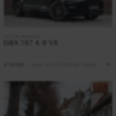
ASTON MARTIN
DBX 707 4.0 V8
€ 314.950
Lease vanaf € 3.804 per maand