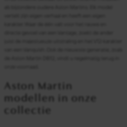
als bijzondere oudere Aston Martins. Elk model
vertelt zijn eigen verhaal en heeft een eigen
karakter. Waar de één valt voor het rauwe en
directe gevoel van een Vantage, zoekt de ander
juist de majestueuze uitstraling en het V12-karakter
van een Vanquish. Ook de nieuwste generatie, zoals
de Aston Martin DB12, vindt u regelmatig terug in
onze voorraad.
Aston Martin
modellen in onze
collectie