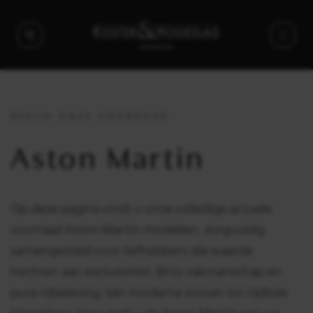
BEKIJK ONZE VOORRAAD
Aston Martin
Op deze pagina vindt u onze volledige actuele
voorraad Aston Martin-modellen, zorgvuldig
samengesteld voor liefhebbers die waarde
hechten aan exclusiviteit, Brits vakmanschap en
pure rijbeleving. Van moderne iconen tot tijdloze