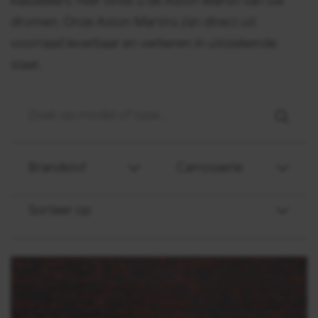
klassiekers: Hier vindt u de Aston Martin van uw
dromen. Onze Aston Martins zijn direct uit
voorraad leverbaar en verkeren in uitstekende
staat.
Brandstof
Carrosserie
Sorteer op