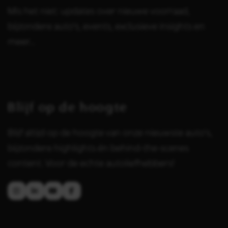
Mis het niet: updates over nieuwe voorraad,
bijzondere auto's, events, exclusieve insights en
meer...
Blijf op de hoogte
Blijf altijd op de hoogte van onze nieuwste auto's,
bijzondere highlights én behind-the-scenes
content. Voor de echte autoliefhebbers!