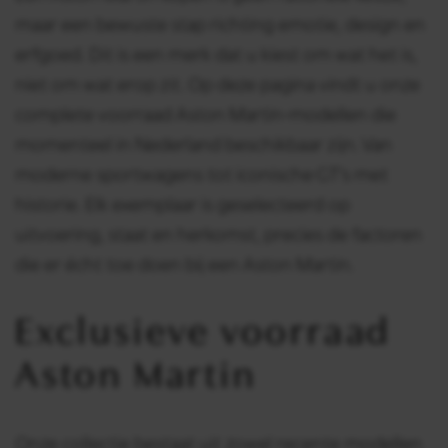
maar een bewuste stap richting emotie, design en
erfgoed. Dit is een merk dat u kiest om wat het is,
niet om wat erop zit. Op deze pagina vindt u onze
complete voorraad Aston Martin-modellen die
momenteel in Nederland beschikbaar zijn. Van
moderne sportwagens tot iconische GT’s met
historie. Elk exemplaar is geselecteerd op
uitvoering, staat en herkomst, precies de factoren
die er écht toe doen bij een Aston Martin.
Exclusieve voorraad
Aston Martin
Onze collectie bestaat uit zowel recente modellen